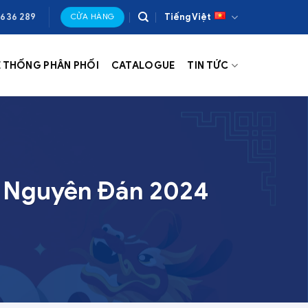
 636 289
Tiếng Việt
CỬA HÀNG
Ệ THỐNG PHÂN PHỐI
CATALOGUE
TIN TỨC
t Nguyên Đán 2024