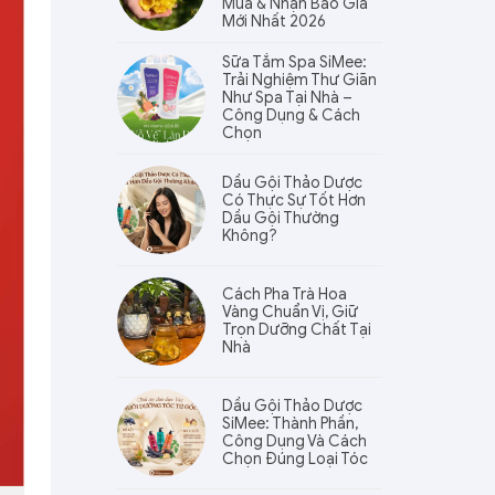
Mua & Nhận Báo Giá
Mới Nhất 2026
Sữa Tắm Spa SiMee:
Trải Nghiệm Thư Giãn
Như Spa Tại Nhà –
Công Dụng & Cách
Chọn
Dầu Gội Thảo Dược
Có Thực Sự Tốt Hơn
Dầu Gội Thường
Không?
Cách Pha Trà Hoa
Vàng Chuẩn Vị, Giữ
Trọn Dưỡng Chất Tại
Nhà
Dầu Gội Thảo Dược
SiMee: Thành Phần,
Công Dụng Và Cách
Chọn Đúng Loại Tóc