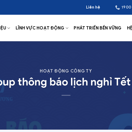
Liên hệ
1900
IỆU
LĨNH VỰC HOẠT ĐỘNG
PHÁT TRIỂN BỀN VỮNG
H
HOẠT ĐỘNG CÔNG TY
up thông báo lịch nghỉ Tế