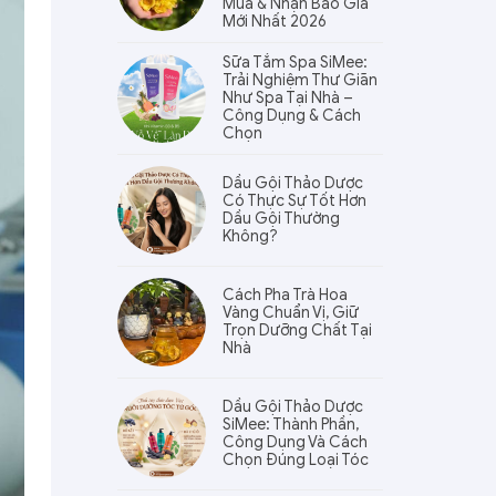
Mua & Nhận Báo Giá
Mới Nhất 2026
Sữa Tắm Spa SiMee:
Trải Nghiệm Thư Giãn
Như Spa Tại Nhà –
Công Dụng & Cách
Chọn
Dầu Gội Thảo Dược
Có Thực Sự Tốt Hơn
Dầu Gội Thường
Không?
Cách Pha Trà Hoa
Vàng Chuẩn Vị, Giữ
Trọn Dưỡng Chất Tại
Nhà
Dầu Gội Thảo Dược
SiMee: Thành Phần,
Công Dụng Và Cách
Chọn Đúng Loại Tóc