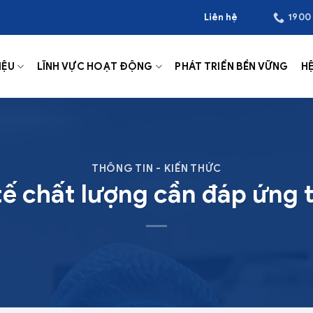
Liên hệ
1900
IỆU
LĨNH VỰC HOẠT ĐỘNG
PHÁT TRIỂN BỀN VỮNG
H
THÔNG TIN - KIẾN THỨC
tế chất lượng cần đáp ứng 