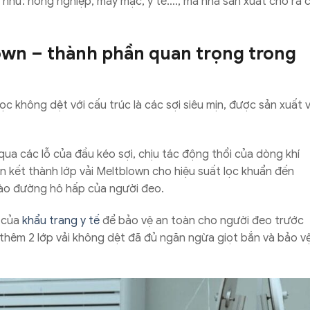
u như: nông nghiệp, may mặc, y tế…., mà nhà sản xuất cho ra 
wn – thành phần quan trọng trong
ọc không dệt với cấu trúc là các sợi siêu mịn, được sản xuất v
ua các lỗ của đầu kéo sợi, chịu tác động thổi của dòng khí
iên kết thành lớp vải Meltblown cho hiệu suất lọc khuẩn đến
vào đường hô hấp của người đeo.
n của
khẩu trang y tế
để bảo vệ an toàn cho người đeo trước
à thêm 2 lớp vải không dệt đã đủ ngăn ngừa giọt bắn và bảo v