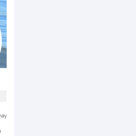
máy
u