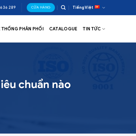
 636 289
Tiếng Việt
CỬA HÀNG
Ệ THỐNG PHÂN PHỐI
CATALOGUE
TIN TỨC
tiêu chuẩn nào