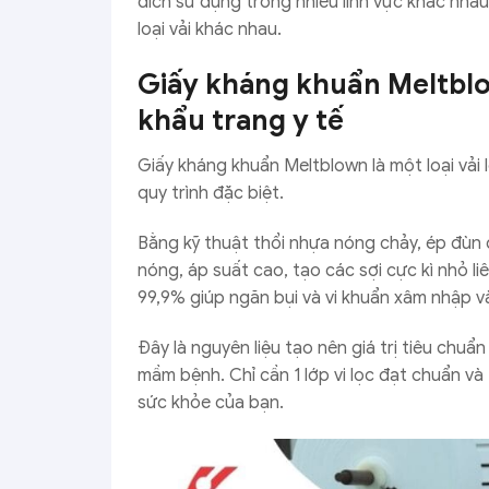
đích sử dụng trong nhiều lĩnh vực khác nha
loại vải khác nhau.
Giấy kháng khuẩn Meltblo
khẩu trang y tế
Giấy kháng khuẩn Meltblown là một loại vải l
quy trình đặc biệt.
Bằng kỹ thuật thổi nhựa nóng chảy, ép đùn q
nóng, áp suất cao, tạo các sợi cực kì nhỏ l
99,9% giúp ngăn bụi và vi khuẩn xâm nhập 
Đây là nguyên liệu tạo nên giá trị tiêu chuẩ
mầm bệnh. Chỉ cần 1 lớp vi lọc đạt chuẩn v
sức khỏe của bạn.