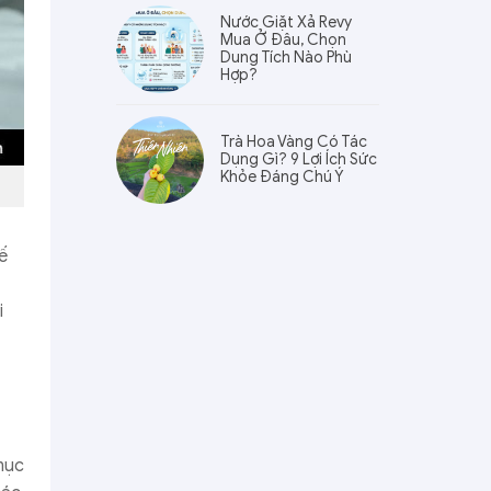
Nước Giặt Xả Revy
Mua Ở Đâu, Chọn
Dung Tích Nào Phù
Hợp?
Trà Hoa Vàng Có Tác
Dụng Gì? 9 Lợi Ích Sức
Khỏe Đáng Chú Ý
ế
i
mục