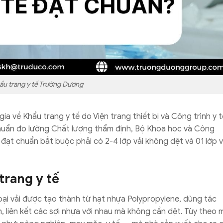
ẩu trang y tế Trường Dương
 về Khẩu trang y tế do Viện trang thiết bị và Công trình y t
 chuẩn đo lường Chất lượng thẩm định, Bộ Khoa học và Công
đạt chuẩn bắt buộc phải có 2-4 lớp vải không dệt và 01 lớp v
trang y tế
loại vải được tạo thành từ hạt nhựa Polypropylene, dùng tác
, liên kết các sợi nhựa với nhau mà không cần dệt. Tùy theo 