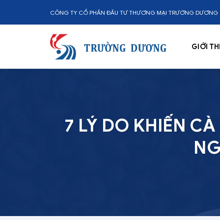
Skip
CÔNG TY CỔ PHẦN ĐẦU TƯ THƯƠNG MẠI TRƯỜNG DƯƠNG
to
content
GIỚI TH
7 LÝ DO KHIẾN C
NG