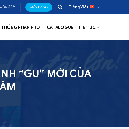
 636 289
Tiếng Việt
CỬA HÀNG
Ệ THỐNG PHÂN PHỐI
CATALOGUE
TIN TỨC
ÀNH “GU” MỚI CỦA
NĂM