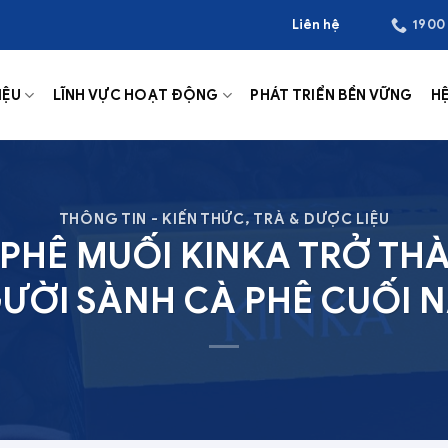
Liên hệ
1900
IỆU
LĨNH VỰC HOẠT ĐỘNG
PHÁT TRIỂN BỀN VỮNG
H
THÔNG TIN - KIẾN THỨC
,
TRÀ & DƯỢC LIỆU
À PHÊ MUỐI KINKA TRỞ TH
ƯỜI SÀNH CÀ PHÊ CUỐI 