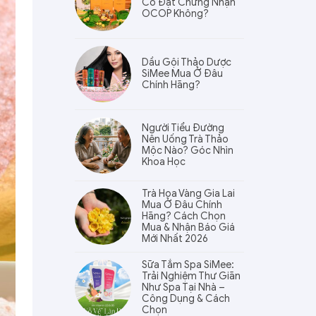
Có Đạt Chứng Nhận
OCOP Không?
Dầu Gội Thảo Dược
SiMee Mua Ở Đâu
Chính Hãng?
Người Tiểu Đường
Nên Uống Trà Thảo
Mộc Nào? Góc Nhìn
Khoa Học
Trà Hoa Vàng Gia Lai
Mua Ở Đâu Chính
Hãng? Cách Chọn
Mua & Nhận Báo Giá
Mới Nhất 2026
Sữa Tắm Spa SiMee:
Trải Nghiệm Thư Giãn
Như Spa Tại Nhà –
Công Dụng & Cách
Chọn