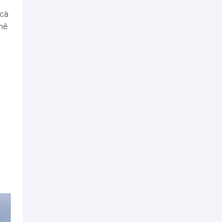
 cà
phê