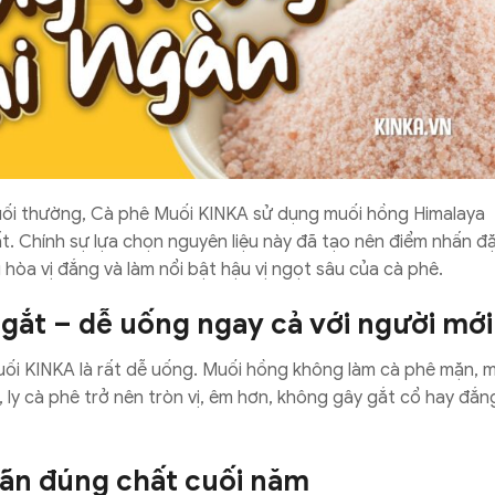
uối thường, Cà phê Muối KINKA sử dụng muối hồng Himalaya
hất. Chính sự lựa chọn nguyên liệu này đã tạo nên điểm nhấn đ
 hòa vị đắng và làm nổi bật hậu vị ngọt sâu của cà phê.
gắt – dễ uống ngay cả với người mới
ối KINKA là rất dễ uống. Muối hồng không làm cà phê mặn, 
, ly cà phê trở nên tròn vị, êm hơn, không gây gắt cổ hay đắn
iãn đúng chất cuối năm